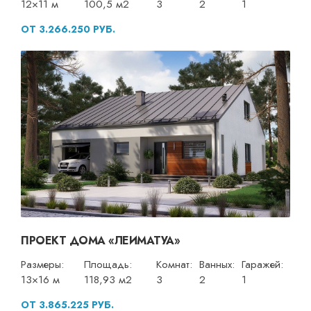
12×11 м
100,5 м2
3
2
1
ОТ 3.266.250 РУБ.
ПРОЕКТ ДОМА «ЛЕИМАТУА»
Размеры:
Площадь:
Комнат:
Ванных:
Гаражей:
13×16 м
118,93 м2
3
2
1
ОТ 3.865.225 РУБ.