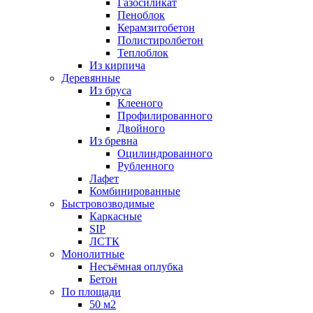
Газосиликат
Пеноблок
Керамзитобетон
Полистиролбетон
Теплоблок
Из кирпича
Деревянные
Из бруса
Клееного
Профилированного
Двойного
Из бревна
Оцилиндрованного
Рубленного
Лафет
Комбинированные
Быстровозводимые
Каркасные
SIP
ЛСТК
Монолитные
Несъёмная оплубка
Бетон
По площади
50 м2