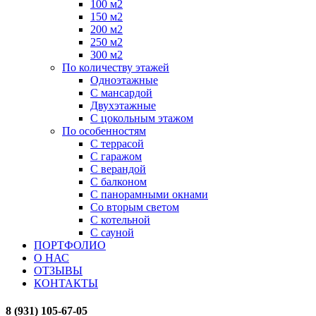
100 м2
150 м2
200 м2
250 м2
300 м2
По количеству этажей
Одноэтажные
С мансардой
Двухэтажные
С цокольным этажом
По особенностям
С террасой
С гаражом
С верандой
С балконом
С панорамными окнами
Со вторым светом
С котельной
С сауной
ПОРТФОЛИО
О НАС
ОТЗЫВЫ
КОНТАКТЫ
8 (931) 105-67-05