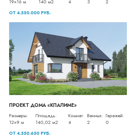
19×16 м
140 м2
4
3
2
ОТ 4.550.000 РУБ.
ПРОЕКТ ДОМА «КПАЛИМЕ»
Размеры:
Площадь:
Комнат:
Ванных:
Гаражей:
12×9 м
140,02 м2
4
2
0
ОТ 4.550.650 РУБ.