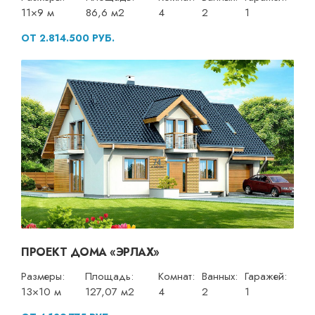
11×9 м
86,6 м2
4
2
1
ОТ 2.814.500 РУБ.
ПРОЕКТ ДОМА «ЭРЛАХ»
Размеры:
Площадь:
Комнат:
Ванных:
Гаражей:
13×10 м
127,07 м2
4
2
1