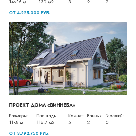
14×16 м
130 м2
3
2
2
ОТ 4.225.000 РУБ.
ПРОЕКТ ДОМА «ВИННЕБА»
Размеры:
Площадь:
Комнат:
Ванных:
Гаражей:
11×8 м
116,7 м2
5
2
0
ОТ 3.792.750 РУБ.