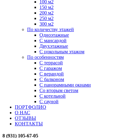
100 м2
150 м2
200 м2
250 м2
300 м2
По количеству этажей
Одноэтажные
С мансардой
Двухэтажные
С цокольным этажом
По особенностям
С террасой
С гаражом
С верандой
С балконом
С панорамными окнами
Со вторым светом
С котельной
С сауной
ПОРТФОЛИО
О НАС
ОТЗЫВЫ
КОНТАКТЫ
8 (931) 105-67-05