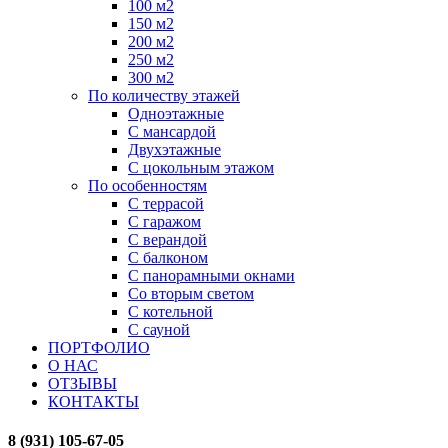
100 м2
150 м2
200 м2
250 м2
300 м2
По количеству этажей
Одноэтажные
С мансардой
Двухэтажные
С цокольным этажом
По особенностям
С террасой
С гаражом
С верандой
С балконом
С панорамными окнами
Со вторым светом
С котельной
С сауной
ПОРТФОЛИО
О НАС
ОТЗЫВЫ
КОНТАКТЫ
8 (931) 105-67-05