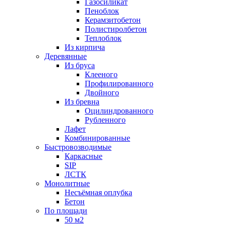
Газосиликат
Пеноблок
Керамзитобетон
Полистиролбетон
Теплоблок
Из кирпича
Деревянные
Из бруса
Клееного
Профилированного
Двойного
Из бревна
Оцилиндрованного
Рубленного
Лафет
Комбинированные
Быстровозводимые
Каркасные
SIP
ЛСТК
Монолитные
Несъёмная оплубка
Бетон
По площади
50 м2