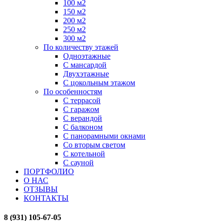
100 м2
150 м2
200 м2
250 м2
300 м2
По количеству этажей
Одноэтажные
С мансардой
Двухэтажные
С цокольным этажом
По особенностям
С террасой
С гаражом
С верандой
С балконом
С панорамными окнами
Со вторым светом
С котельной
С сауной
ПОРТФОЛИО
О НАС
ОТЗЫВЫ
КОНТАКТЫ
8 (931) 105-67-05