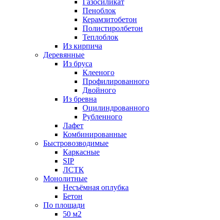
Газосиликат
Пеноблок
Керамзитобетон
Полистиролбетон
Теплоблок
Из кирпича
Деревянные
Из бруса
Клееного
Профилированного
Двойного
Из бревна
Оцилиндрованного
Рубленного
Лафет
Комбинированные
Быстровозводимые
Каркасные
SIP
ЛСТК
Монолитные
Несъёмная оплубка
Бетон
По площади
50 м2