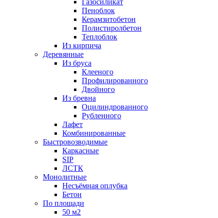
Газосиликат
Пеноблок
Керамзитобетон
Полистиролбетон
Теплоблок
Из кирпича
Деревянные
Из бруса
Клееного
Профилированного
Двойного
Из бревна
Оцилиндрованного
Рубленного
Лафет
Комбинированные
Быстровозводимые
Каркасные
SIP
ЛСТК
Монолитные
Несъёмная оплубка
Бетон
По площади
50 м2