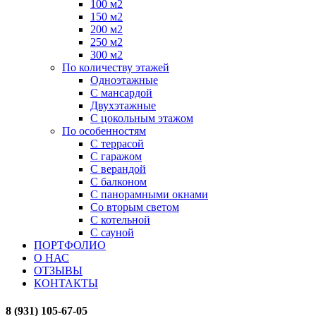
100 м2
150 м2
200 м2
250 м2
300 м2
По количеству этажей
Одноэтажные
С мансардой
Двухэтажные
С цокольным этажом
По особенностям
С террасой
С гаражом
С верандой
С балконом
С панорамными окнами
Со вторым светом
С котельной
С сауной
ПОРТФОЛИО
О НАС
ОТЗЫВЫ
КОНТАКТЫ
8 (931) 105-67-05