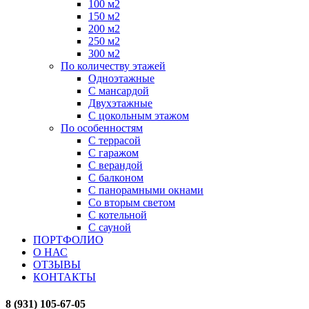
100 м2
150 м2
200 м2
250 м2
300 м2
По количеству этажей
Одноэтажные
С мансардой
Двухэтажные
С цокольным этажом
По особенностям
С террасой
С гаражом
С верандой
С балконом
С панорамными окнами
Со вторым светом
С котельной
С сауной
ПОРТФОЛИО
О НАС
ОТЗЫВЫ
КОНТАКТЫ
8 (931) 105-67-05