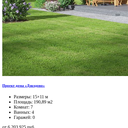
Проект дома «Дзялдово»
Размеры: 15×11 м
Площадь: 190,89 м2
Комнат: 7
Ванных: 4
Гаражей: 0
от 6.203.925 руб.