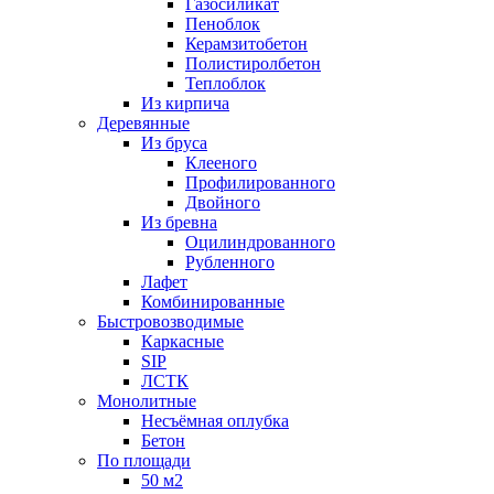
Газосиликат
Пеноблок
Керамзитобетон
Полистиролбетон
Теплоблок
Из кирпича
Деревянные
Из бруса
Клееного
Профилированного
Двойного
Из бревна
Оцилиндрованного
Рубленного
Лафет
Комбинированные
Быстровозводимые
Каркасные
SIP
ЛСТК
Монолитные
Несъёмная оплубка
Бетон
По площади
50 м2