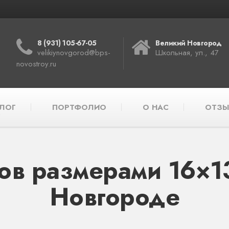
8 (931) 105-67-05
Великий Новгород
velikiynovgorod@bps-
Школьная, ул., 47
novostroy.ru
ЛОГ
ПОРТФОЛИО
О НАС
ОТЗЫ
ов размерами 16×13
Новгороде