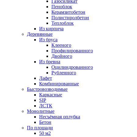
Газосиликат
Пеноблок
Керамзитобетон
Полистиролбетон
Теплоблок
Из кирпича
Деревянные
Из бруса
Клееного
Профилированного
Двойного
Из бревна
Оцилиндрованного
Рубленного
Лафет
Комбинированные
Быстровозводимые
Каркасные
SIP
ЛСТК
Монолитные
Несъёмная оплубка
Бетон
По площади
50 м2