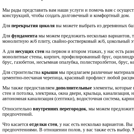
Мы рады представить вам наши услуги и помочь вам с осущес
конструкций, чтобы создать долговечный и комфортный дом.
Для
перекрытия цоколя
вы можете выбрать из деревянных бал
Для
фундамента
мы можем предложить несколько вариантов, т
монолитную ж/б плиту, свайно-ростверковый ж/б, цокольный 
А для
несущих стен
на первом и втором этажах, у нас есть раз
монолитные стены, кирпич, профилированный брус, оцилиндров
брус, газобетон, несъемная опалубка, полистиролбетон, брус, 
Для строительства
крыши
мы предлагаем различные материалы,
цементно-песчаная черепица, красивый профлист любой расцве
Мы также предоставляем
дополнительные
элементы, которые п
стен и потолка, электрика, окна двери, крыльца, канализация,
автономная канализация (септики), водосточная система, карни
Относительно
внутренних перегородок
, мы можем предложить
предпочтений.
Что касается
отделки стен
, у нас есть несколько вариантов. В
предпочтениями. В отношении полов, у вас также есть выбор.