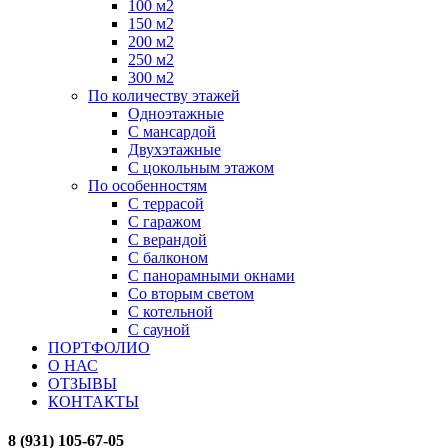
100 м2
150 м2
200 м2
250 м2
300 м2
По количеству этажей
Одноэтажные
С мансардой
Двухэтажные
С цокольным этажом
По особенностям
С террасой
С гаражом
С верандой
С балконом
С панорамными окнами
Со вторым светом
С котельной
С сауной
ПОРТФОЛИО
О НАС
ОТЗЫВЫ
КОНТАКТЫ
8 (931) 105-67-05