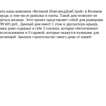
оить наша компания «Великий НовгородДомСтрой» в Великом
роде, в том числе рыбалки и охоты. Такой дом позволит не
диться жизнью. Этот проект представляет собой дом размерами
299 605 руб.. Данный дом имеет 1 этаж и двускатную крышу,
овки дома содержат в себе 3 спальни, которые обеспечивают
 использовании и 0 гаражей, которые окажутся нужными для
регающий. Заказать строительство такого дома от нашей