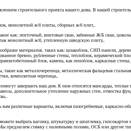
твлением строительного проекта вашего дома. В нашей строите
ок, монолитной ж/б плиты, сборных ж/б плит,.
акие как: ленточный, винтовые сваи, забивные Ж/Б сваи, цоко
этаж монолитный ж/б, утепленную шведскую плиту,.
нообразие материалов, таких как: шлакоблок, СИП-панели, дерев
анное бревно, рубленные стены, теплоблок, керамический блок,
керамзитобетонный блок, камень, как пеноблок, каркасные стены,
 такие как металлочерепица, металлическая фальцевая стальная 
тки, композитная черепица,.
омогут завершить ваш дом. К ним относятся мансарды, теплые п
 навесы, дополнительное утепление наружных стен, отмостка фун
зы,.
 вам различные варианты, включая пазогребневые, каркасно-об
ы можете выбрать вагонку, штукатурку и шпатлевку, гипсокартон
 Мы предлагаем стяжку с наливными полами, ОСБ или другие ти