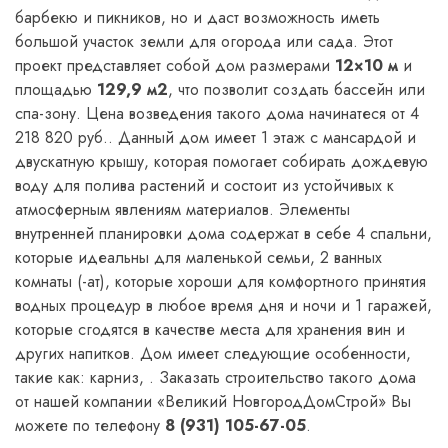
барбекю и пикников, но и даст возможность иметь
большой участок земли для огорода или сада. Этот
проект представляет собой дом размерами
12×10 м
и
площадью
129,9 м2
, что позволит создать бассейн или
спа-зону. Цена возведения такого дома начинатеся от 4
218 820 руб.. Данный дом имеет 1 этаж с мансардой и
двускатную крышу, которая помогает собирать дождевую
воду для полива растений и состоит из устойчивых к
атмосферным явлениям материалов. Элементы
внутренней планировки дома содержат в себе 4 спальни,
которые идеальны для маленькой семьи, 2 ванных
комнаты (-ат), которые хороши для комфортного принятия
водных процедур в любое время дня и ночи и 1 гаражей,
которые сгодятся в качестве места для хранения вин и
других напитков. Дом имеет следующие особенности,
такие как: карниз, . Заказать строительство такого дома
от нашей компании «Великий НовгородДомСтрой» Вы
можете по телефону
8 (931) 105-67-05
.