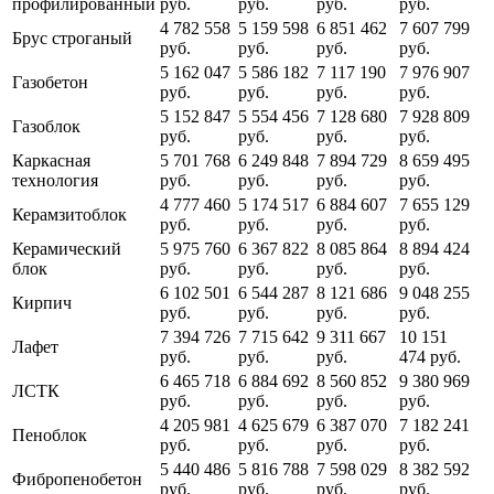
профилированный
руб.
руб.
руб.
руб.
4 782 558
5 159 598
6 851 462
7 607 799
Брус строганый
руб.
руб.
руб.
руб.
5 162 047
5 586 182
7 117 190
7 976 907
Газобетон
руб.
руб.
руб.
руб.
5 152 847
5 554 456
7 128 680
7 928 809
Газоблок
руб.
руб.
руб.
руб.
Каркасная
5 701 768
6 249 848
7 894 729
8 659 495
технология
руб.
руб.
руб.
руб.
4 777 460
5 174 517
6 884 607
7 655 129
Керамзитоблок
руб.
руб.
руб.
руб.
Керамический
5 975 760
6 367 822
8 085 864
8 894 424
блок
руб.
руб.
руб.
руб.
6 102 501
6 544 287
8 121 686
9 048 255
Кирпич
руб.
руб.
руб.
руб.
7 394 726
7 715 642
9 311 667
10 151
Лафет
руб.
руб.
руб.
474 руб.
6 465 718
6 884 692
8 560 852
9 380 969
ЛСТК
руб.
руб.
руб.
руб.
4 205 981
4 625 679
6 387 070
7 182 241
Пеноблок
руб.
руб.
руб.
руб.
5 440 486
5 816 788
7 598 029
8 382 592
Фибропенобетон
руб.
руб.
руб.
руб.