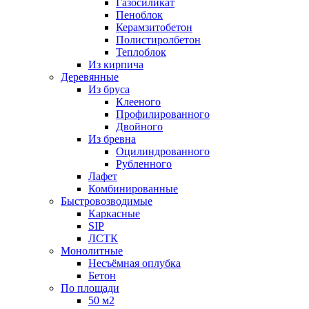
Газосиликат
Пеноблок
Керамзитобетон
Полистиролбетон
Теплоблок
Из кирпича
Деревянные
Из бруса
Клееного
Профилированного
Двойного
Из бревна
Оцилиндрованного
Рубленного
Лафет
Комбинированные
Быстровозводимые
Каркасные
SIP
ЛСТК
Монолитные
Несъёмная оплубка
Бетон
По площади
50 м2