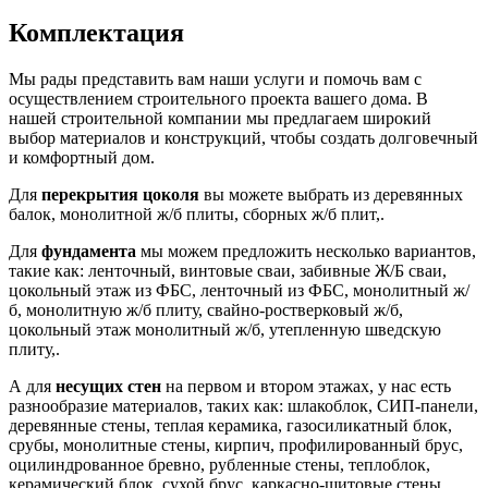
Комплектация
Мы рады представить вам наши услуги и помочь вам с
осуществлением строительного проекта вашего дома. В
нашей строительной компании мы предлагаем широкий
выбор материалов и конструкций, чтобы создать долговечный
и комфортный дом.
Для
перекрытия цоколя
вы можете выбрать из деревянных
балок, монолитной ж/б плиты, сборных ж/б плит,.
Для
фундамента
мы можем предложить несколько вариантов,
такие как: ленточный, винтовые сваи, забивные Ж/Б сваи,
цокольный этаж из ФБС, ленточный из ФБС, монолитный ж/
б, монолитную ж/б плиту, свайно-ростверковый ж/б,
цокольный этаж монолитный ж/б, утепленную шведскую
плиту,.
А для
несущих стен
на первом и втором этажах, у нас есть
разнообразие материалов, таких как: шлакоблок, СИП-панели,
деревянные стены, теплая керамика, газосиликатный блок,
срубы, монолитные стены, кирпич, профилированный брус,
оцилиндрованное бревно, рубленные стены, теплоблок,
керамический блок, сухой брус, каркасно-щитовые стены,