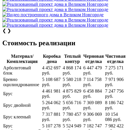
❮
❯
Стоимость реализации
Материал/
Коробка
Теплый
Черновая
Чистовая
Комплектация
дома
контур
отделка
отделка
Арболитовый
4 452 697
4 868 174
6 447 479
7 275 171
блок
руб.
руб.
руб.
руб.
Бревно
5 108 687
5 580 218
7 114 758
7 971 906
оцилиндрованное
руб.
руб.
руб.
руб.
4 461 981
4 875 829
6 458 884
7 247 756
Брус
руб.
руб.
руб.
руб.
5 264 062
5 656 716
7 369 089
8 186 742
Брус двойной
руб.
руб.
руб.
руб.
7 317 881
7 780 457
9 306 069
10 154
Брус клееный
руб.
руб.
руб.
086 руб.
Брус
5 107 278
5 524 949
7 182 747
7 982 422