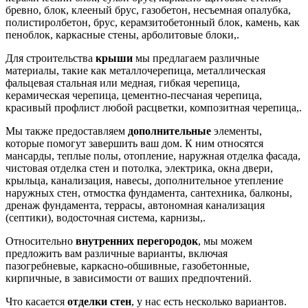
бревно, блок, клееный брус, газобетон, несъемная опалубка,
полистиролбетон, брус, керамзитобетонный блок, камень, как
пеноблок, каркасные стены, арболитовые блоки,.
Для строительства
крыши
мы предлагаем различные
материалы, такие как металлочерепица, металлическая
фальцевая стальная или медная, гибкая черепица,
керамическая черепица, цементно-песчаная черепица,
красивый профлист любой расцветки, композитная черепица,.
Мы также предоставляем
дополнительные
элементы,
которые помогут завершить ваш дом. К ним относятся
мансарды, теплые полы, отопление, наружная отделка фасада,
чистовая отделка стен и потолка, электрика, окна двери,
крыльца, канализация, навесы, дополнительное утепление
наружных стен, отмостка фундамента, сантехника, балконы,
дренаж фундамента, террасы, автономная канализация
(септики), водосточная система, карнизы,.
Относительно
внутренних перегородок
, мы можем
предложить вам различные варианты, включая
пазогребневые, каркасно-обшивные, газобетонные,
кирпичные, в зависимости от ваших предпочтений.
Что касается
отделки стен
, у нас есть несколько вариантов.