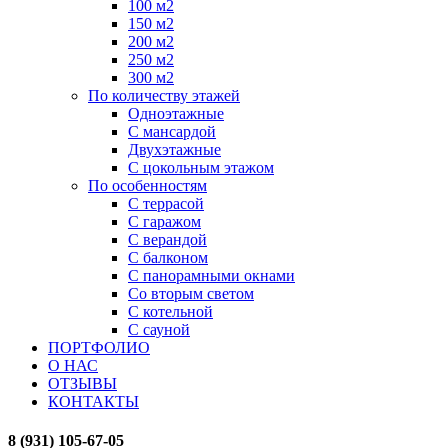
100 м2
150 м2
200 м2
250 м2
300 м2
По количеству этажей
Одноэтажные
С мансардой
Двухэтажные
С цокольным этажом
По особенностям
С террасой
С гаражом
С верандой
С балконом
С панорамными окнами
Со вторым светом
С котельной
С сауной
ПОРТФОЛИО
О НАС
ОТЗЫВЫ
КОНТАКТЫ
8 (931) 105-67-05