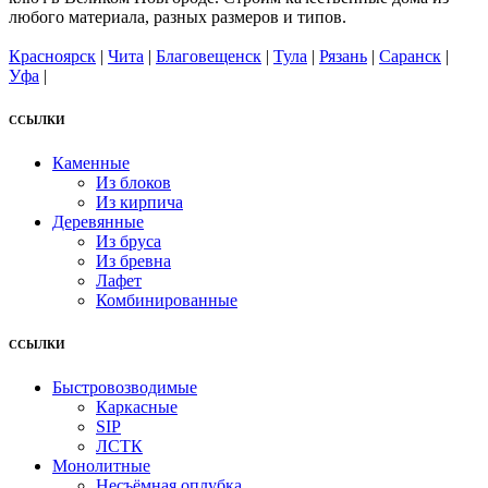
любого материала, разных размеров и типов.
Красноярск
|
Чита
|
Благовещенск
|
Тула
|
Рязань
|
Саранск
|
Уфа
|
ССЫЛКИ
Каменные
Из блоков
Из кирпича
Деревянные
Из бруса
Из бревна
Лафет
Комбинированные
ССЫЛКИ
Быстровозводимые
Каркасные
SIP
ЛСТК
Монолитные
Несъёмная оплубка