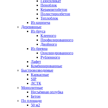
Газосиликат
Пеноблок
Керамзитобетон
Полистиролбетон
Теплоблок
Из кирпича
Деревянные
Из бруса
Клееного
Профилированного
Двойного
Из бревна
Оцилиндрованного
Рубленного
Лафет
Комбинированные
Быстровозводимые
Каркасные
SIP
ЛСТК
Монолитные
Несъёмная оплубка
Бетон
По площади
50 м2