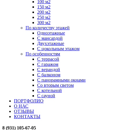
100 м2
150 м2
200 м2
250 м2
300 м2
По количеству этажей
Одноэтажные
С мансардой
Двухэтажные
С цокольным этажом
По особенностям
С террасой
С гаражом
С верандой
С балконом
С панорамными окнами
Со вторым светом
С котельной
С сауной
ПОРТФОЛИО
О НАС
ОТЗЫВЫ
КОНТАКТЫ
8 (931) 105-67-05