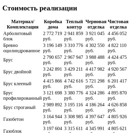
Стоимость реализации
Материал/
Коробка
Теплый
Черновая
Чистовая
Комплектация
дома
контур
отделка
отделка
Арболитовый
2 772 719
2 941 859
3 921 045
4 456 052
блок
руб.
руб.
руб.
руб.
Бревно
3 196 149
3 310 776
4 302 550
4 822 110
оцилиндрованное
руб.
руб.
руб.
руб.
2 790 657
2 967 947
3 988 488
4 424 475
Брус
руб.
руб.
руб.
руб.
3 242 891
3 429 211
4 417 982
4 920 567
Брус двойной
руб.
руб.
руб.
руб.
4 415 866
4 742 616
5 721 298
6 201 417
Брус клееный
руб.
руб.
руб.
руб.
Брус
3 121 698
3 380 776
4 324 286
4 895 870
профилированный
руб.
руб.
руб.
руб.
2 989 892
3 195 116
4 186 264
4 626 858
Брус строганый
руб.
руб.
руб.
руб.
3 164 944
3 308 985
4 397 647
4 805 926
Газобетон
руб.
руб.
руб.
руб.
3 197 604
3 315 611
4 345 991
4 805 621
Газоблок