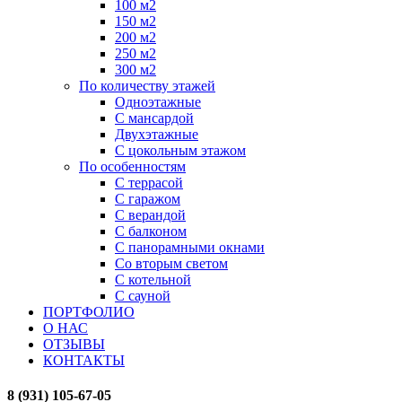
100 м2
150 м2
200 м2
250 м2
300 м2
По количеству этажей
Одноэтажные
С мансардой
Двухэтажные
С цокольным этажом
По особенностям
С террасой
С гаражом
С верандой
С балконом
С панорамными окнами
Со вторым светом
С котельной
С сауной
ПОРТФОЛИО
О НАС
ОТЗЫВЫ
КОНТАКТЫ
8 (931) 105-67-05