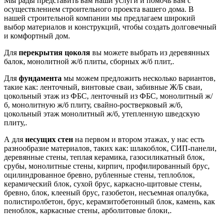
Мы рады представить вам наши услуги и помочь вам с
осуществлением строительного проекта вашего дома. В
нашей строительной компании мы предлагаем широкий
выбор материалов и конструкций, чтобы создать долговечный
и комфортный дом.
Для
перекрытия цоколя
вы можете выбрать из деревянных
балок, монолитной ж/б плиты, сборных ж/б плит,.
Для
фундамента
мы можем предложить несколько вариантов,
такие как: ленточный, винтовые сваи, забивные Ж/Б сваи,
цокольный этаж из ФБС, ленточный из ФБС, монолитный ж/
б, монолитную ж/б плиту, свайно-ростверковый ж/б,
цокольный этаж монолитный ж/б, утепленную шведскую
плиту,.
А для
несущих стен
на первом и втором этажах, у нас есть
разнообразие материалов, таких как: шлакоблок, СИП-панели,
деревянные стены, теплая керамика, газосиликатный блок,
срубы, монолитные стены, кирпич, профилированный брус,
оцилиндрованное бревно, рубленные стены, теплоблок,
керамический блок, сухой брус, каркасно-щитовые стены,
бревно, блок, клееный брус, газобетон, несъемная опалубка,
полистиролбетон, брус, керамзитобетонный блок, камень, как
пеноблок, каркасные стены, арболитовые блоки,.