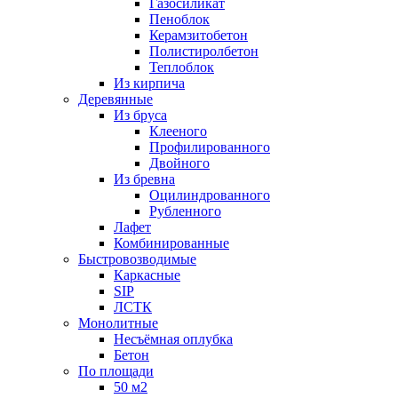
Газосиликат
Пеноблок
Керамзитобетон
Полистиролбетон
Теплоблок
Из кирпича
Деревянные
Из бруса
Клееного
Профилированного
Двойного
Из бревна
Оцилиндрованного
Рубленного
Лафет
Комбинированные
Быстровозводимые
Каркасные
SIP
ЛСТК
Монолитные
Несъёмная оплубка
Бетон
По площади
50 м2