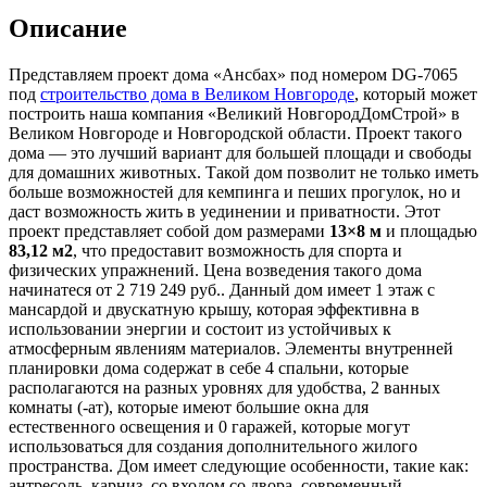
Описание
Представляем проект дома «Ансбах» под номером DG-7065
под
строительство дома в Великом Новгороде
, который может
построить наша компания «Великий НовгородДомСтрой» в
Великом Новгороде и Новгородской области. Проект такого
дома — это лучший вариант для большей площади и свободы
для домашних животных. Такой дом позволит не только иметь
больше возможностей для кемпинга и пеших прогулок, но и
даст возможность жить в уединении и приватности. Этот
проект представляет собой дом размерами
13×8 м
и площадью
83,12 м2
, что предоставит возможность для спорта и
физических упражнений. Цена возведения такого дома
начинатеся от 2 719 249 руб.. Данный дом имеет 1 этаж с
мансардой и двускатную крышу, которая эффективна в
использовании энергии и состоит из устойчивых к
атмосферным явлениям материалов. Элементы внутренней
планировки дома содержат в себе 4 спальни, которые
располагаются на разных уровнях для удобства, 2 ванных
комнаты (-ат), которые имеют большие окна для
естественного освещения и 0 гаражей, которые могут
использоваться для создания дополнительного жилого
пространства. Дом имеет следующие особенности, такие как:
антресоль, карниз, со входом со двора, современный,