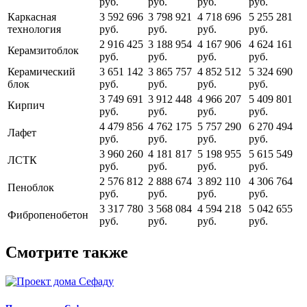
руб.
руб.
руб.
руб.
Каркасная
3 592 696
3 798 921
4 718 696
5 255 281
технология
руб.
руб.
руб.
руб.
2 916 425
3 188 954
4 167 906
4 624 161
Керамзитоблок
руб.
руб.
руб.
руб.
Керамический
3 651 142
3 865 757
4 852 512
5 324 690
блок
руб.
руб.
руб.
руб.
3 749 691
3 912 448
4 966 207
5 409 801
Кирпич
руб.
руб.
руб.
руб.
4 479 856
4 762 175
5 757 290
6 270 494
Лафет
руб.
руб.
руб.
руб.
3 960 260
4 181 817
5 198 955
5 615 549
ЛСТК
руб.
руб.
руб.
руб.
2 576 812
2 888 674
3 892 110
4 306 764
Пеноблок
руб.
руб.
руб.
руб.
3 317 780
3 568 084
4 594 218
5 042 655
Фибропенобетон
руб.
руб.
руб.
руб.
Смотрите также