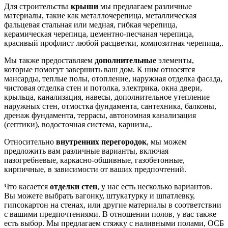
Для строительства
крыши
мы предлагаем различные
материалы, такие как металлочерепица, металлическая
фальцевая стальная или медная, гибкая черепица,
керамическая черепица, цементно-песчаная черепица,
красивый профлист любой расцветки, композитная черепица,.
Мы также предоставляем
дополнительные
элементы,
которые помогут завершить ваш дом. К ним относятся
мансарды, теплые полы, отопление, наружная отделка фасада,
чистовая отделка стен и потолка, электрика, окна двери,
крыльца, канализация, навесы, дополнительное утепление
наружных стен, отмостка фундамента, сантехника, балконы,
дренаж фундамента, террасы, автономная канализация
(септики), водосточная система, карнизы,.
Относительно
внутренних перегородок
, мы можем
предложить вам различные варианты, включая
пазогребневые, каркасно-обшивные, газобетонные,
кирпичные, в зависимости от ваших предпочтений.
Что касается
отделки стен
, у нас есть несколько вариантов.
Вы можете выбрать вагонку, штукатурку и шпатлевку,
гипсокартон на стенах, или другие материалы в соответствии
с вашими предпочтениями. В отношении полов, у вас также
есть выбор. Мы предлагаем стяжку с наливными полами, ОСБ